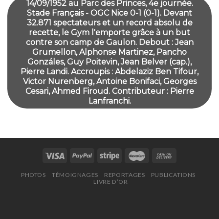
14/09/1952 au Parc des Princes, 4e journée.
Stade Français - OGC Nice 0-1 (0-1). Devant
32.871 spectateurs et un record absolu de
recette, le Gym l'emporte grâce à un but
contre son camp de Gaulon. Debout : Jean
Grumellon, Alphonse Martinez, Pancho
Gonzáles, Guy Poitevin, Jean Belver (cap.),
Pierre Landi. Accroupis : Abdelaziz Ben Tifour,
Victor Nurenberg, Antoine Bonifaci, Georges
Cesari, Ahmed Firoud. Contributeur : Pierre
Lanfranchi.
PHOTOS
TÉMOIGNAGES
REPORTAGES
PUBLICATIONS
LIVRE D’OR