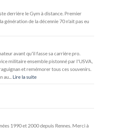
d’or
reste derrière le Gym à distance. Premier
génération de la décennie 70 n'ait pas eu
teur avant qu'il fasse sa carrière pro.
rvice militaire ensemble pistonné par l'USVA,
e Draguignan et remémorer tous ces souvenirs.
n au...
Lire la suite
nnées 1990 et 2000 depuis Rennes. Merci à