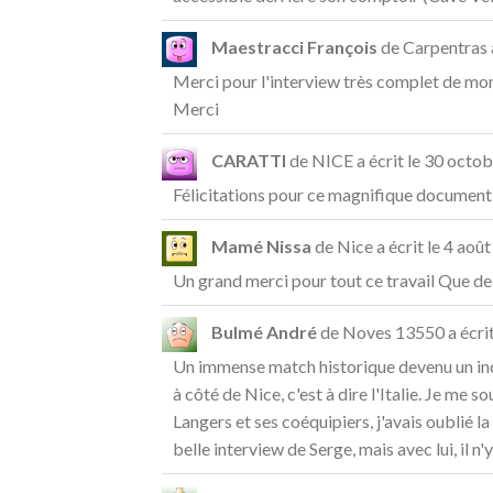
Maestracci François
de
Carpentras
Merci pour l'interview très complet de mon
Merci
CARATTI
de
NICE
a écrit le
30 octob
Félicitations pour ce magnifique document
Mamé Nissa
de
Nice
a écrit le
4 août
Un grand merci pour tout ce travail Que 
Bulmé André
de
Noves 13550
a écrit
Un immense match historique devenu un inco
à côté de Nice, c'est à dire l'Italie. Je me
Langers et ses coéquipiers, j'avais oublié l
belle interview de Serge, mais avec lui, il n'