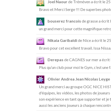
Joel Naour
de
Tréméven
a écrit le
25 
Bravo et Merci Serge !!! De superbes phot
bouserez francois
de
grasse
a écrit 
un grand merci pour cette magnifique retro
Nikaia Garibaldi
de
Nice
a écrit le
25
Bravo pour cet excellent travail. Issa Nissa
Derepas
de
CAGNES sur mer
a écrit 
Plus qu’un club pour moi le Gym, c’est une f
Olivier Andrea Jean Nicolas Leyge
Un grand merci au groupe OGC NICE HISTOI
d'équipes, les vidéos, les photos de joueur
son expérience en tant que supporter et je t
aussi les anciens joueurs à chaque rencontr