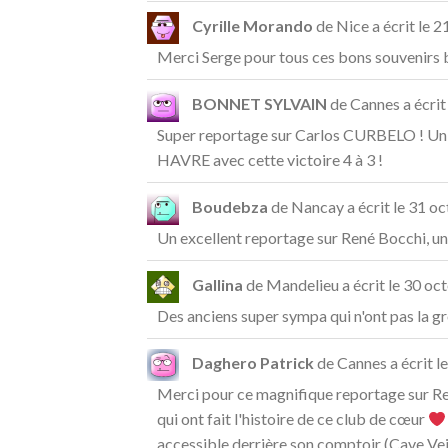
Cyrille Morando
de
Nice
a écrit le
21
Merci Serge pour tous ces bons souvenirs b
BONNET SYLVAIN
de
Cannes
a écrit
Super reportage sur Carlos CURBELO ! Un jo
HAVRE avec cette victoire 4 à 3 !
Boudebza
de
Nancay
a écrit le
31 oc
Un excellent reportage sur René Bocchi, un j
Gallina
de
Mandelieu
a écrit le
30 oct
Des anciens super sympa qui n'ont pas la g
Daghero Patrick
de
Cannes
a écrit le
Merci pour ce magnifique reportage sur René 
qui ont fait l'histoire de ce club de cœur
accessible derrière son comptoir (Cave Veill