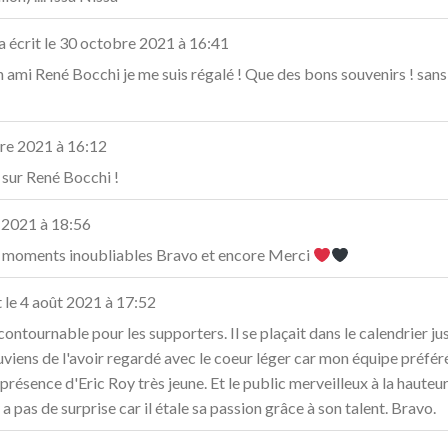
a écrit le
30 octobre 2021
à
16:41
 ami René Bocchi je me suis régalé ! Que des bons souvenirs ! sans
re 2021
à
16:12
 sur René Bocchi !
 2021
à
18:56
de moments inoubliables Bravo et encore Merci
 le
4 août 2021
à
17:52
ntournable pour les supporters. Il se plaçait dans le calendrier j
 souviens de l'avoir regardé avec le coeur léger car mon équipe préfé
a présence d'Eric Roy très jeune. Et le public merveilleux à la haut
y a pas de surprise car il étale sa passion grâce à son talent. Bravo.