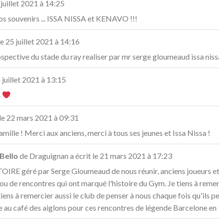
juillet 2021
à
14:25
os souvenirs ... ISSA NISSA et KENAVO !!!
le
25 juillet 2021
à
14:16
spective du stade du ray realiser par mr serge gloumeaud issa niss
 juillet 2021
à
13:15
.
le
22 mars 2021
à
09:31
amille ! Merci aux anciens, merci à tous ses jeunes et Issa Nissa !
 Bello
de
Draguignan
a écrit le
21 mars 2021
à
17:23
RE géré par Serge Gloumeaud de nous réunir, anciens joueurs et 
s ou de rencontres qui ont marqué l'histoire du Gym. Je tiens à reme
iens à remercier aussi le club de penser à nous chaque fois qu'ils peu
e au café des aiglons pour ces rencontres de légende Barcelone en 