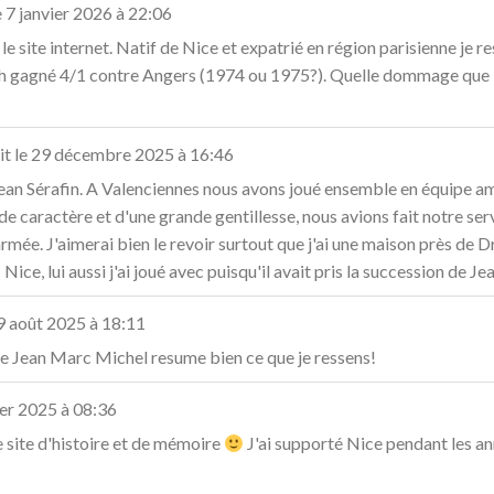
e
7 janvier 2026
à
22:06
 le site internet. Natif de Nice et expatrié en région parisienne je 
h gagné 4/1 contre Angers (1974 ou 1975?). Quelle dommage que la 
it le
29 décembre 2025
à
16:46
 Jean Sérafin. A Valenciennes nous avons joué ensemble en équipe ama
de caractère et d'une grande gentillesse, nous avions fait notre se
l'armée. J'aimerai bien le revoir surtout que j'ai une maison près d
Nice, lui aussi j'ai joué avec puisqu'il avait pris la succession de Jea
9 août 2025
à
18:11
 de Jean Marc Michel resume bien ce que je ressens!
ier 2025
à
08:36
 site d'histoire et de mémoire
J'ai supporté Nice pendant les a