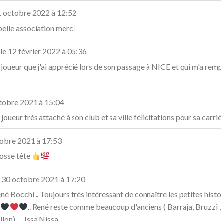
 octobre 2022
à
12:52
elle association merci
 le
12 février 2022
à
05:36
ueur que j'ai apprécié lors de son passage à NICE et qui m'a rempl
tobre 2021
à
15:04
oueur très attaché à son club et sa ville félicitations pour sa carriè
obre 2021
à
17:53
rosse tête
30 octobre 2021
à
17:20
Bocchi .. Toujours très intéressant de connaître les petites histoi
.. René reste comme beaucoup d'anciens ( Barraja, Bruzzi , Za
on) .... Issa Nissa