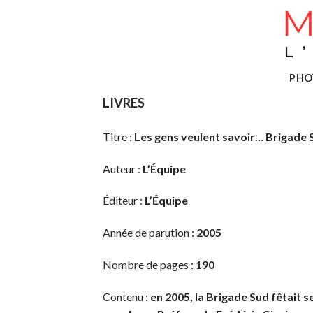
Skip
to
content
PHO
LIVRES
Titre :
Les gens veulent savoir… Brigade S
Auteur :
L’Équipe
Éditeur :
L’Équipe
Année de parution :
2005
Nombre de pages :
190
Contenu :
en 2005, la Brigade Sud fêtait se