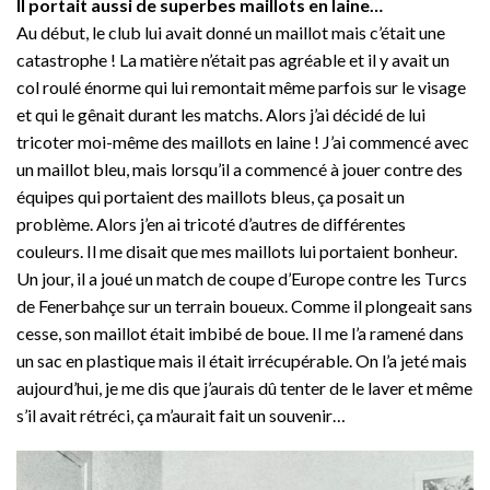
Il portait aussi de superbes maillots en laine…
Au début, le club lui avait donné un maillot mais c’était une
catastrophe ! La matière n’était pas agréable et il y avait un
col roulé énorme qui lui remontait même parfois sur le visage
et qui le gênait durant les matchs. Alors j’ai décidé de lui
tricoter moi-même des maillots en laine ! J’ai commencé avec
un maillot bleu, mais lorsqu’il a commencé à jouer contre des
équipes qui portaient des maillots bleus, ça posait un
problème. Alors j’en ai tricoté d’autres de différentes
couleurs. Il me disait que mes maillots lui portaient bonheur.
Un jour, il a joué un match de coupe d’Europe contre les Turcs
de Fenerbahçe sur un terrain boueux. Comme il plongeait sans
cesse, son maillot était imbibé de boue. Il me l’a ramené dans
un sac en plastique mais il était irrécupérable. On l’a jeté mais
aujourd’hui, je me dis que j’aurais dû tenter de le laver et même
s’il avait rétréci, ça m’aurait fait un souvenir…