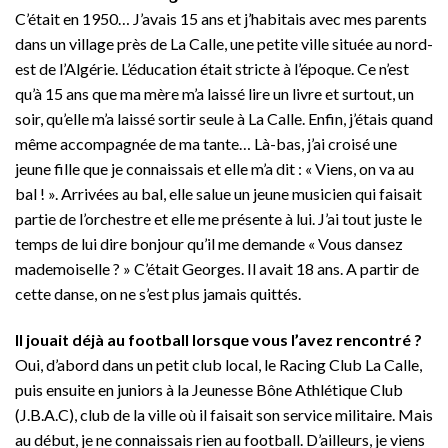
C’était en 1950… J’avais 15 ans et j’habitais avec mes parents
dans un village près de La Calle, une petite ville située au nord-
est de l’Algérie. L’éducation était stricte à l’époque. Ce n’est
qu’à 15 ans que ma mère m’a laissé lire un livre et surtout, un
soir, qu’elle m’a laissé sortir seule à La Calle. Enfin, j’étais quand
même accompagnée de ma tante… Là-bas, j’ai croisé une
jeune fille que je connaissais et elle m’a dit : « Viens, on va au
bal ! ». Arrivées au bal, elle salue un jeune musicien qui faisait
partie de l’orchestre et elle me présente à lui. J’ai tout juste le
temps de lui dire bonjour qu’il me demande « Vous dansez
mademoiselle ? » C’était Georges. Il avait 18 ans. A partir de
cette danse, on ne s’est plus jamais quittés.
Il jouait déjà au football lorsque vous l’avez rencontré ?
Oui, d’abord dans un petit club local, le Racing Club La Calle,
puis ensuite en juniors à la Jeunesse Bône Athlétique Club
(J.B.A.C), club de la ville où il faisait son service militaire. Mais
au début, je ne connaissais rien au football. D’ailleurs, je viens