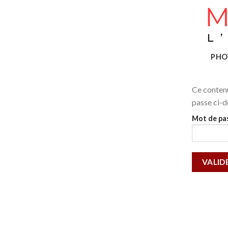
Skip
to
content
PHO
Ce contenu
passe ci-d
Mot de pas